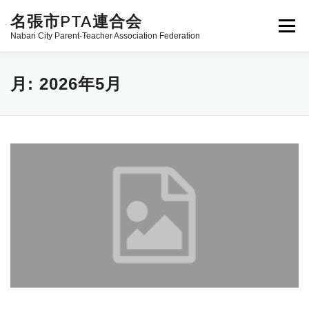
コンテンツへスキップ
名張市PTA連合会
メニュ
Nabari City Parent-Teacher Association Federation
名張市PTA連合会とは
活動報告
事業内容
月:
2026年5月
役員紹介
お問い合わせ